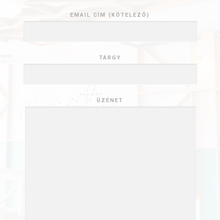
EMAIL CÍM (KÖTELEZŐ)
TÁRGY
ÜZENET