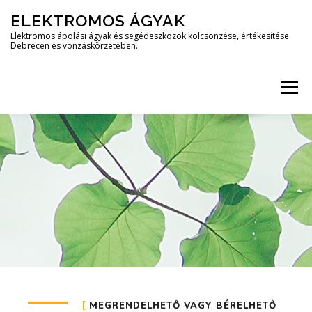
ELEKTROMOS ÁGYAK
Elektromos ápolási ágyak és segédeszközök kölcsönzése, értékesítése
Debrecen és vonzáskörzetében.
Menü
TERMÉKEINK
ÁRAK
KÖLCSÖNZÉS
VÁSÁRLÁS ÉS SZÁLLÍTÁS
KAPCSOLAT
MEGRENDELHETŐ VAGY BÉRELHETŐ